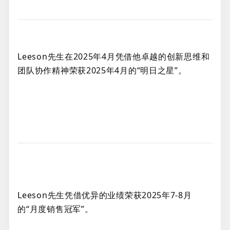
Leeson先生在2025年4月凭借他卓越的创新思维和
团队协作精神荣获2025年4月的“明日之星”。
Leeson先生凭借优异的业绩荣获2025年7-8月
的“月度销售冠军”。