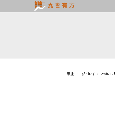
事业十二部Kira在2025年