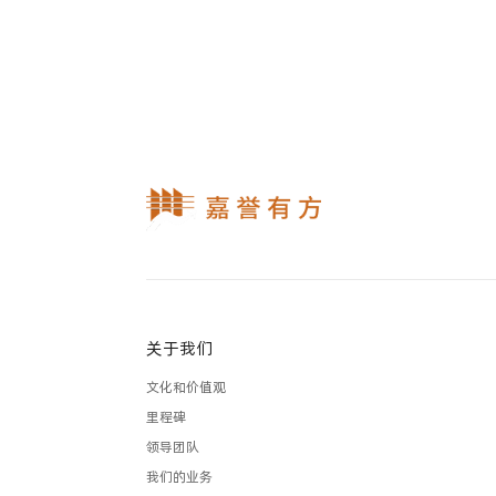
关于我们
文化和价值观
里程碑
领导团队
我们的业务