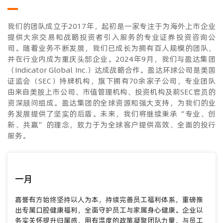
我们的团队成立于2017年，起初是一家专注于为海外上市企业
提供大宗交易和战略投资者引入服务的专业证券投资咨询公
司。随着业务不断发展，我们已成长为拥有百人规模的团队，
并在行业内成为重庆头部企业。2024年9月，我们与盈达集团
（Indicator Global Inc.）达成战略合作。盈达环球公司是美国
证监会（SEC）持牌机构，旗下拥有70余家子公司，专业团队
由来自美股上市公司、市值管理机构、投资机构及前SEC官员的
资深顾问组成。盈达集团的全球资源和强大支持，为我们的业
务发展提供了坚实的后盾。未来，我们将继续秉承“专业、创
新、共赢”的理念，致力于为全球客户提供高效、全面的投行
服务。
一月
二
嘉誉
嘉誉有方始终坚持以人为本，持续完善员工福利体系，重磅推
升级
出专属口腔健康福利，全面守护员工与家属身心健康。企业以
升级
务实关怀提升归属感，用有温度的政策凝聚团队力量，与员工
平竞