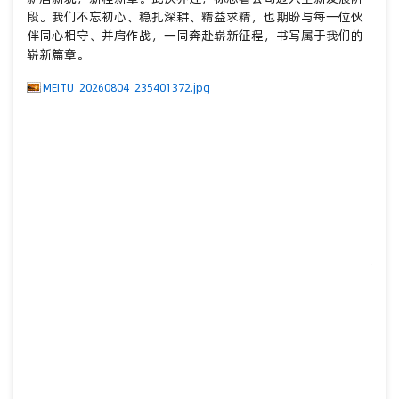
段。我们不忘初心、稳扎深耕、精益求精，也期盼与每一位伙
关
伴同心相守、并肩作战，一同奔赴崭新征程，书写属于我们的
崭新篇章。
（二
营销
MEITU_20260804_235401372.jpg
挑战
力领
八
嘉誉
完善
原则
优化
共建
关
九