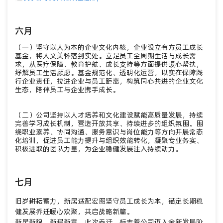
的职
关
六月
（一）坚守以人为本的企业文化内核，企业设立有方员工成长
六
基金，将人文关怀落到实处。立足员工全周期生活与成长需
求，从医疗保障、教育护航、成长支持等方面提供暖心帮扶，
嘉誉
纾解员工生活顾虑。基金规范化、透明化运营，以实在保障践
界，
行企业责任，拉进企业与员工距离，构筑同心共进的企业文化
量化
生态，陪伴员工与企业携手成长。
递，
被看
态。
（二）公司坚持以人才培养和文化建设赋能高质量发展，持续
完善学习成长机制，营造开放共享、持续进步的组织氛围。围
绕职业素养、协同沟通、服务意识与岗位能力等方向开展常态
关
化培训，促进员工能力提升与组织效能转化，凝聚专业务实、
积极进取的团队力量，为企业稳健发展注入持续动力。
七
七月
（一
个人
激励
旧岁耕耘蓄力，新居适配宏图坚守员工成长为本，锚定长期稳
当、
健发展乔迁暖心欢聚，共启战略新篇。
境，
新居新貌，新程新章。此次乔迁，标志着公司迈入全新发展阶