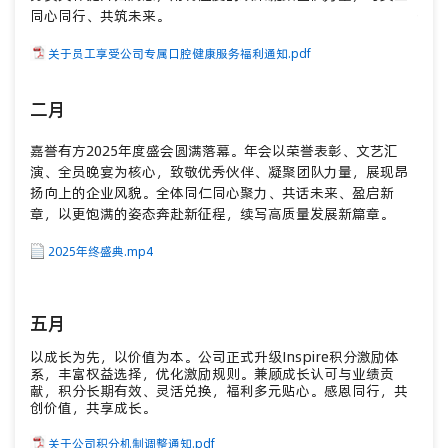
同心同行、共筑未来。
价值
度、
关于员工享受公司专属口腔健康服务福利通知.pdf
2
二月
三
嘉誉有方2025年度盛会圆满落幕。年会以荣誉表彰、文艺汇
演、全员晚宴为核心，致敬优秀伙伴、凝聚团队力量，展现昂
嘉誉
长的
扬向上的企业风貌。全体同仁同心聚力、共话未来、盈启新
历提
章，以更饱满的姿态奔赴新征程，续写高质量发展新篇章。
伴夯
长才
2025年终盛典.mp4
五月
四
以成长为先，以价值为本。公司正式升级Inspire积分激励体
系，丰富权益选择，优化激励规则。兼顾成长认可与业绩贡
嘉誉
献，积分长期有效、灵活兑换，福利多元贴心。感恩同行，共
源，
创价值，共享成长。
专属
感。
关于公司积分机制调整通知.pdf